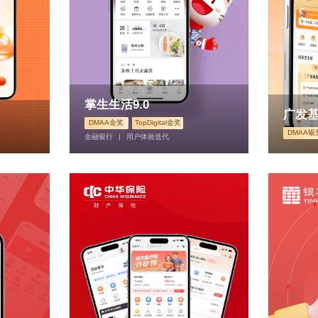
掌生生活9.0
广发基
DMAA金奖
TopDigital金奖
DMAA银
金融银行
|
用户体验迭代