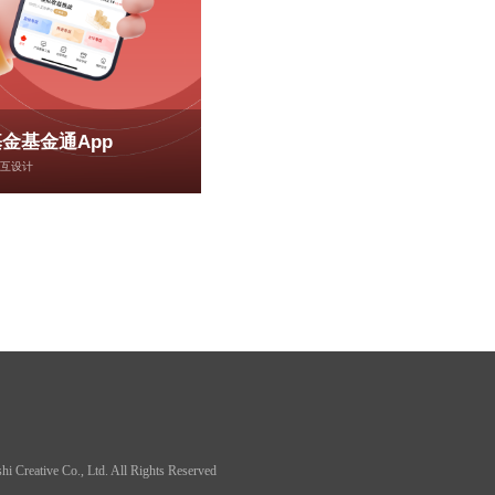
金基金通App
互设计
reative Co., Ltd. All Rights Reserved