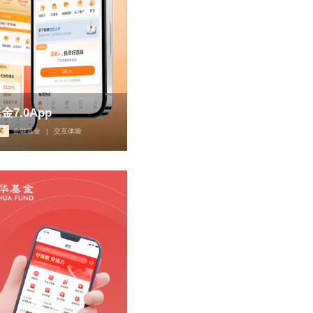
金7.0App
奖
金融基金
|
交互体验