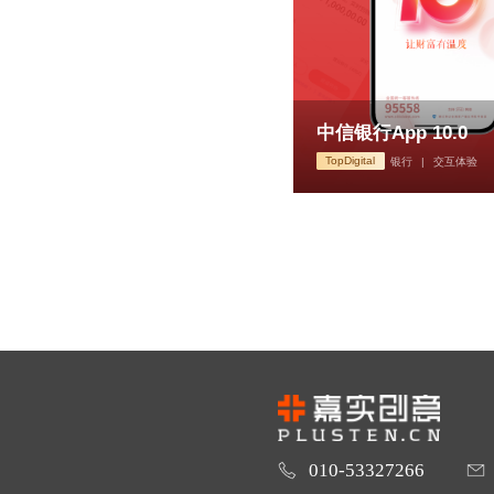
中信银行App 10.0
TopDigital
银行
|
交互体验
010-53327266