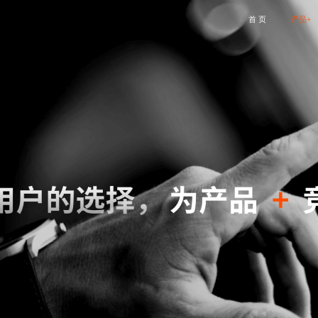
首 页
产品+