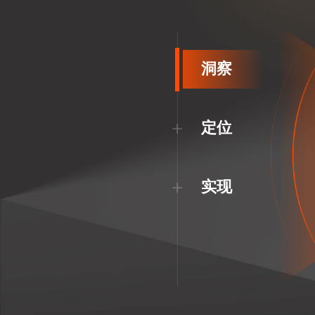
洞察
+
定位
+
实现